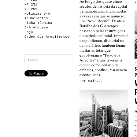
Nº 250
Ao longo dos quase cinco
L
Nº 251
séculos de história da capital
Nº 252
pernambucana, foram muitas
Notícias J-A
as vezes em que se anunciou
Anunciantes
um “Novo Recife”. Desde a
Ficha Técnica
Batalha dos Guararapes,
J-A Arquivo
passando pelas insurreições
Loja
do período colonial, imperial
Ordem dos Arquitectos
e republicano, ditatorial ou
democrático, também foram
muitas as lutas que
envolveram o “Povo dos
Arrecifes” e que tiveram a
C
cidade como cenário de
S
embates, conflito, resistência
P
e conquistas.
Ler mais...
A
n
m
p
e
p