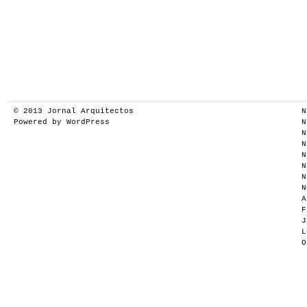
© 2013
Jornal Arquitectos
N
Powered by
WordPress
N
N
N
N
N
N
N
A
F
J
L
O