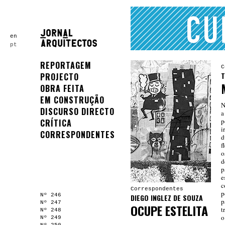
en
pt
REPORTAGEM
C
T
PROJECTO
OBRA FEITA
EM CONSTRUÇÃO
N
DISCURSO DIRECTO
a
p
CRÍTICA
i
CORRESPONDENTES
d
f
o
d
p
e
c
Correspondentes
p
Nº 246
DIEGO INGLEZ DE SOUZA
p
Nº 247
OCUPE ESTELITA
t
Nº 248
o
Nº 249