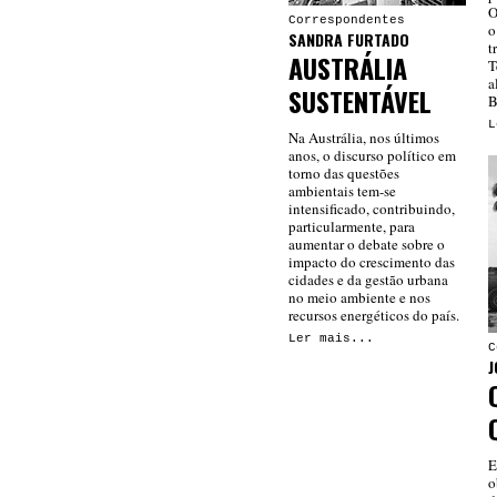
O
Correspondentes
o
SANDRA FURTADO
t
AUSTRÁLIA
T
a
SUSTENTÁVEL
B
L
Na Austrália, nos últimos
anos, o discurso político em
torno das questões
ambientais tem-se
intensificado, contribuindo,
particularmente, para
aumentar o debate sobre o
impacto do crescimento das
cidades e da gestão urbana
no meio ambiente e nos
recursos energéticos do país.
Ler mais...
C
J
E
o