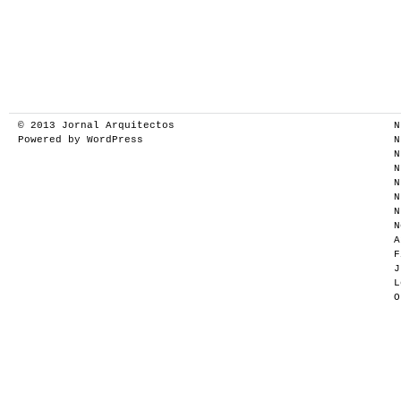
© 2013
Jornal Arquitectos
N
Powered by
WordPress
N
N
N
N
N
N
N
A
F
J
L
O