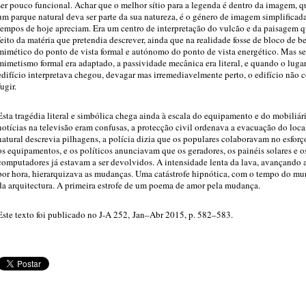
ser pouco funcional. Achar que o melhor sítio para a legenda é dentro da imagem, q
um parque natural deva ser parte da sua natureza, é o género de imagem simplificad
tempos de hoje apreciam. Era um centro de interpretação do vulcão e da paisagem q
feito da matéria que pretendia descrever, ainda que na realidade fosse de bloco de be
mimético do ponto de vista formal e autónomo do ponto de vista energético. Mas se
mimetismo formal era adaptado, a passividade mecânica era literal, e quando o luga
edifício interpretava chegou, devagar mas irremediavelmente perto, o edifício não 
fugir.
Esta tragédia literal e simbólica chega ainda à escala do equipamento e do mobiliár
notícias na televisão eram confusas, a protecção civil ordenava a evacuação do loca
natural descrevia pilhagens, a polícia dizia que os populares colaboravam no esforç
os equipamentos, e os políticos anunciavam que os geradores, os painéis solares e o
computadores já estavam a ser devolvidos. A intensidade lenta da lava, avançando 
por hora, hierarquizava as mudanças. Uma catástrofe hipnótica, com o tempo do mu
da arquitectura. A primeira estrofe de um poema de amor pela mudança.
Este texto foi publicado no J-A 252, Jan–Abr 2015, p. 582–583.