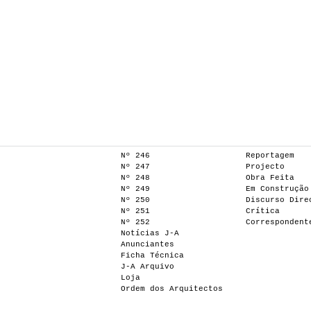
Nº 246
Reportagem
Nº 247
Projecto
Nº 248
Obra Feita
Nº 249
Em Construção
Nº 250
Discurso Dire
Nº 251
Crítica
Nº 252
Correspondent
Notícias J-A
Anunciantes
Ficha Técnica
J-A Arquivo
Loja
Ordem dos Arquitectos