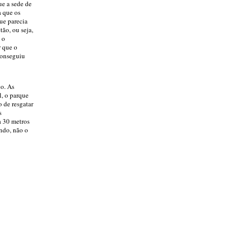
ue a sede de
a que os
ue parecia
tão, ou seja,
 o
r que o
conseguiu
io. As
l, o parque
o de resgatar
s
a 30 metros
ndo, não o