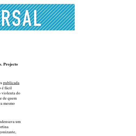
o. Projecto
ra
publicada
 é fácil
o violenta do
de de quem
nça mesmo
ondensava um
ortina
gonizante,