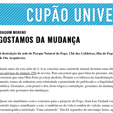
JOAQUIM MORENO
GOSTAMOS DA MUDANÇA
A destruição da sede do Parque Natural do Fogo, Chã das Caldeiras, ilha do Fog
de Oto Arquitectos
Ainda antes de esta série do J–A se concluir, uma catástrofe natural destruiu uma ob
nas páginas do número 250
da revista. Para um jornal que quer falar do presente, não
constatar que uma Obra Feita já esteja desfeita. Perante a evidência da transformaçã
mundo, temos de enfrentar com sobriedade a perenidade do publicado e a fragilida
publica. Gostamos, com prazer e dor, desta trágica contradição, gostamos da muda
quando não gostamos das mudanças.
Quase em simultâneo com o concurso para o projecto do Fogo, Jean-Luc Godard c
sentido trágico semelhante a este, e também ao da vida à sombra do vulcão, numa c
cinematográfica intitulada “Uma catástrofe”. Em 64 segundos de um tempo lento, a