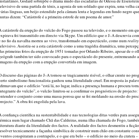
instantâneo, Godard sobrepõe o drama mudo das escadarias de Odessa de Eisenstein
televisivo de uma partida de ténis, a agonia de um soldado que expira, uma velha 
várias línguas, um beijo estendido pela câmara lenta e legendas em fundo negro que
juntas dizem: “Catástrofe é a primeira estrofe de um poema de amor.”
A catástrofe da erupção do vulcão do Fogo passou na televisão, e o momento em que
expirava foi transmitido em directo via Skype. Um edifício que o J–A descrevia c
e no fio da navalha morreu ao vivo, transformado em espectáculo, como num
realit
televisivo. Assistiu-se a esta catástrofe como a uma tragédia dramática, uma percepç
das primeiras fotos da erupção de 1951 tomadas por Orlando Ribeiro, apesar de o ol
geógrafo também ter sido convocado para o espectáculo do presente, entremeando a
imagens da erupção com a erupção convertida em imagem.
O discurso das páginas do J–A tornou-se tragicamente risível, o olhar crente no pro
certo simbolismo funcionalista ganhou uma literalidade cruel. Em resposta às palav
afirmavam que o edifício “está lá, no lugar, indica a presença humana e procura torna
integrante do vulcão”, o vulcão limitou-se a confirmar os prognósticos de projecto
entender o conjunto como uma massa porosa que se foi moldando na erosão do proc
projecto.” A obra foi engolida pela lava.
A confiança científica na sustentabilidade e nas tecnologias ditas verdes para assegu
térmica num lugar chamado Chã das Caldeiras, numa ilha chamada do Fogo, també
literatura diante da literalidade dos factos. A realidade dos factos desmentiu a ficção
resolver tecnicamente a façanha simbólica de construir num chão em constante cons
eventos conspiraram a contrapelo, e o que era belo – o edifício no meio da cratera 