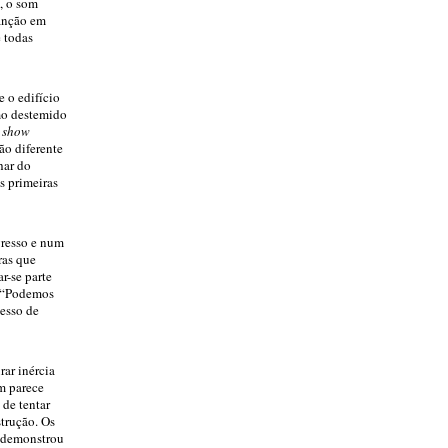
, o som
canção em
 todas
 o edifício
omo destemido
y show
ão diferente
har do
s primeiras
gresso e num
ras que
r-se parte
: “Podemos
esso de
rar inércia
m parece
 de tentar
trução. Os
– demonstrou